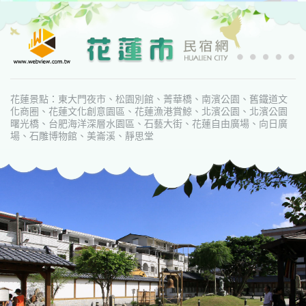
花蓮景點：東大門夜市、松園別館、菁華橋、南濱公園、舊鐵道文
化商圈、花蓮文化創意園區、花蓮漁港賞鯨、北濱公園、北濱公園
曙光橋、台肥海洋深層水園區、石藝大街、花蓮自由廣場、向日廣
場、石雕博物館、美崙溪、靜思堂