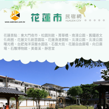
花蓮景點：東大門夜市、松園別館、菁華橋、南濱公園、舊鐵道文
化商圈、花蓮文化創意園區、花蓮漁港賞鯨、北濱公園、北濱公園
曙光橋、台肥海洋深層水園區、石藝大街、花蓮自由廣場、向日廣
場、石雕博物館、美崙溪、靜思堂