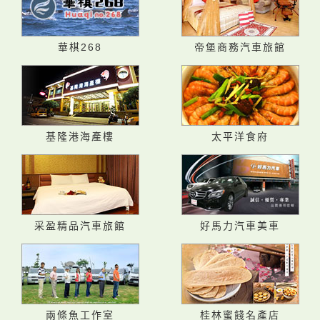
華棋268
帝堡商務汽車旅館
基隆港海產樓
太平洋食府
采盈精品汽車旅館
好馬力汽車美車
兩條魚工作室
桂林蜜餞名產店