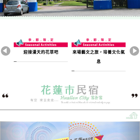
文化氣
花東花海季-花蓮
花東縱谷中，遇見金針花