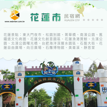
花蓮景點：東大門夜市、松園別館、菁華橋、南濱公園、舊
鐵道文化商圈、花蓮文化創意園區、花蓮漁港賞鯨、北濱公
園、北濱公園曙光橋、台肥海洋深層水園區、石藝大街、花
蓮自由廣場、向日廣場、石雕博物館、美崙溪、靜思堂