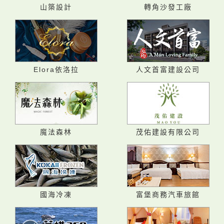
山築設計
轉角沙發工廠
Elora依洛拉
人文首富建設公司
魔法森林
茂佑建設有限公司
國海冷凍
富堡商務汽車旅館