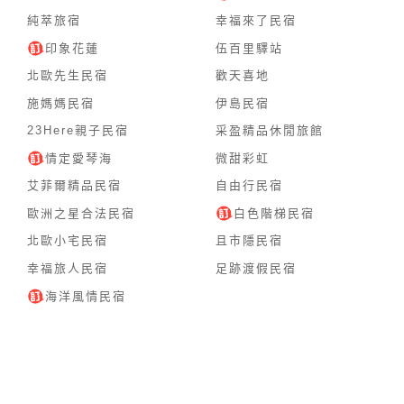
純萃旅宿
幸福來了民宿
印象花蓮
伍百里驛站
北歐先生民宿
歡天喜地
施媽媽民宿
伊島民宿
23Here親子民宿
采盈精品休閒旅館
情定愛琴海
微甜彩虹
艾菲爾精品民宿
自由行民宿
歐洲之星合法民宿
白色階梯民宿
北歐小宅民宿
且市隱民宿
幸福旅人民宿
足跡渡假民宿
海洋風情民宿