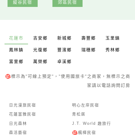
縱谷民宿
郊區民宿
花蓮市
吉安鄉
新城鄉
壽豐鄉
玉里鎮
鳳林鎮
光復鄉
豐濱鄉
瑞穗鄉
秀林鄉
富里鄉
萬榮鄉
卓溪鄉
標示為"可線上預定"，"使用國旅卡"之商家，無標示之商
家請以電話詢問訂房
日光漫旅民宿
明心左岸民宿
花蓮富雅民宿
青松居
日光森林
J.T. World 趣旅行
森活藝宿
楓樺民宿