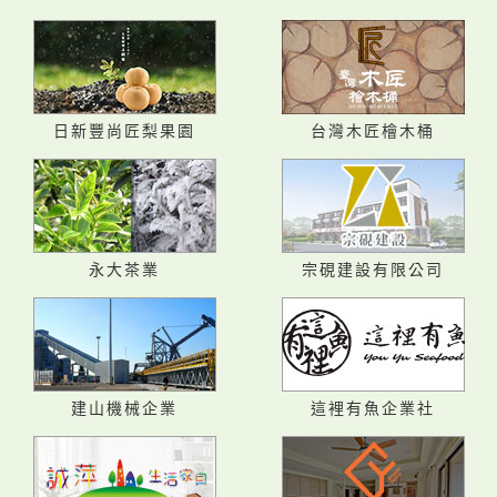
日新豐尚匠梨果園
台灣木匠檜木桶
永大茶業
宗硯建設有限公司
建山機械企業
這裡有魚企業社